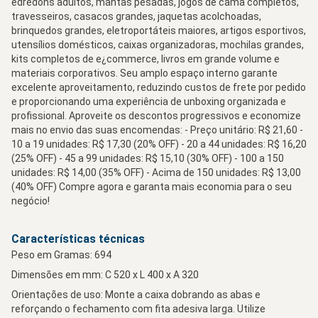
edredons adultos, mantas pesadas, jogos de cama completos,
travesseiros, casacos grandes, jaquetas acolchoadas,
brinquedos grandes, eletroportáteis maiores, artigos esportivos,
utensílios domésticos, caixas organizadoras, mochilas grandes,
kits completos de e¿commerce, livros em grande volume e
materiais corporativos. Seu amplo espaço interno garante
excelente aproveitamento, reduzindo custos de frete por pedido
e proporcionando uma experiência de unboxing organizada e
profissional. Aproveite os descontos progressivos e economize
mais no envio das suas encomendas: - Preço unitário: R$ 21,60 -
10 a 19 unidades: R$ 17,30 (20% OFF) - 20 a 44 unidades: R$ 16,20
(25% OFF) - 45 a 99 unidades: R$ 15,10 (30% OFF) - 100 a 150
unidades: R$ 14,00 (35% OFF) - Acima de 150 unidades: R$ 13,00
(40% OFF) Compre agora e garanta mais economia para o seu
negócio!
Características técnicas
Peso em Gramas: 694
Dimensões em mm: C 520 x L 400 x A 320
Orientações de uso: Monte a caixa dobrando as abas e
reforçando o fechamento com fita adesiva larga. Utilize