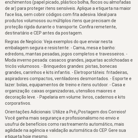
enchimentos (papel picado, plástico bolha, flocos ou almofadas
de ar) para proteger itens sensíveis. Aplique a etiqueta na maior
face lisa, sem cobrir códigos com fita adesiva. Ideal para
produtos volumosos ou múltiplos itens que precisam de
proteção rígida durante o transporte. Confira remetente,
destinatário e CEP antes da postagem.
Regras de Negócio: Veja exemplos do que enviar nesta
embalagem segura e resistente: - Cama, mesa e banho:
edredons, mantas pesadas, jogos completos e travesseiros. -
Moda inverno pesada: casacos grandes, jaquetas acolchoadas e
tricôs volumosos. - Brinquedos grandes: pistas, bonecas
grandes, carrinhos e kits infantis. - Eletroportáteis: fritadeiras,
aspiradores compactos, ventiladores desmontados. - Esporte e
lazer: bolas, equipamentos de treino e itens outdoor. - Casa e
organização: caixas organizadoras, utensílios maiores e
decoração leve. - Papelaria em volume: livros, cadernos e kits
corporativos.
Orientações Adicionais: Utilize a Pré¿Postagem dos Correios!
Você ganha mais segurança e profissionalismo no envio e
usufrui de benefícios como rastreamento automático, mais
agilidade na agência e validação automática do CEP. Gere sua
etiqueta hoje mesmo.